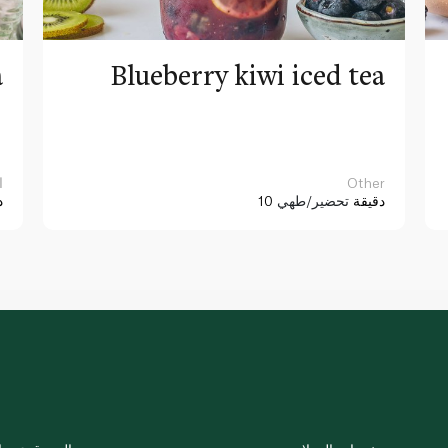
a
Blueberry kiwi iced tea
Other
ا
10 دقيقة
تحضير/طهي
د