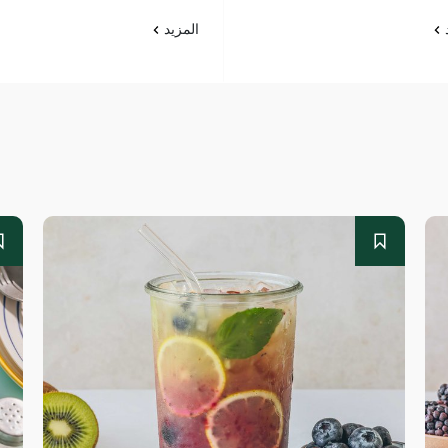
د
المزيد