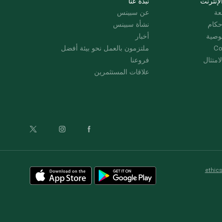
لإنترنت
نبذة عنا
عة
عن سبينس
حكام
نشأة سبينس
وصية
أخبار
Co
ملتزمون بالعمل نحو بيئة أفضل
امتثال
فروعنا
علاقات المستثمرين
ethic