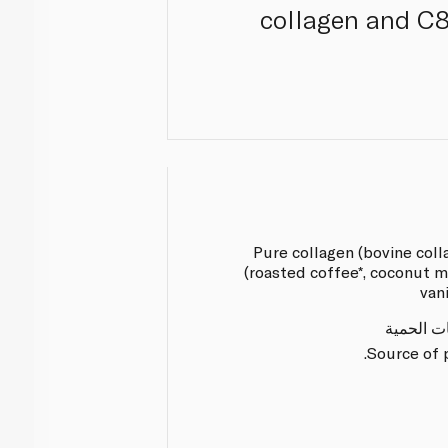
collagen and C8 
Pure collagen (bovine col
(roasted coffee*, coconut 
vani
ات الحمية
Source of 