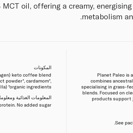
MCT oil, offering a creamy, energising
metabolism and
المكونات
lagen) keto coffee blend
Planet Paleo is
mct powder*, cardamom*,
combines ancestral
lla) *organic ingredients
specialising in grass-f
blends. Focused on clea
المعلومات الغذائية ومعلوم
products support jo
protein. No added sugar.
See pack