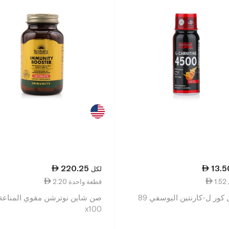
220.25
13.5
لكل
2.20 قطعة واحدة
ماسل كور ل-كارنتين اليوسفي 89
صن شاين نوترشن مقوي المناعة
x100