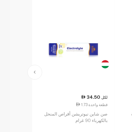
48.50
34.50
لكل
لكل
1.73 قطعة واحدة
2.43 قطعة واحدة
صن شاين نيوتريشن أقراص المنحل
بالكهرباء 90 غرام
بالبرتقال ×20