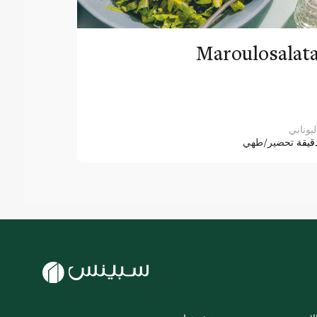
Maroulosalat
ليوناني
قيقة
تحضير/طهي