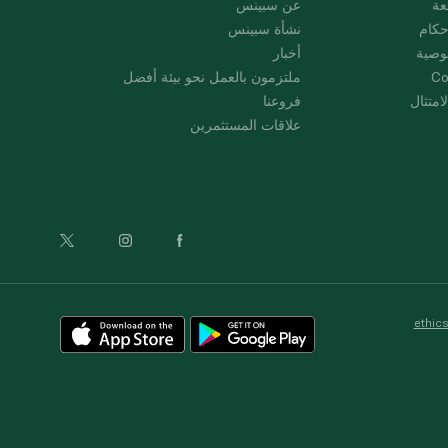
عة
عن سبينس
حكام
نشأة سبينس
وصية
أخبار
Co
ملتزمون بالعمل نحو بيئة أفضل
امتثال
فروعنا
علاقات المستثمرين
ethic