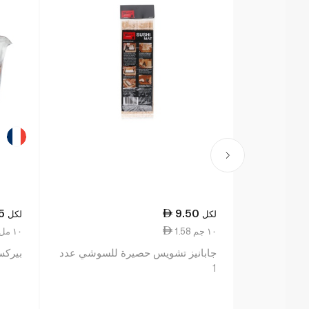
5
9.50
لكل
لكل
1.58 ١٠ جم
2.55 ١٠ مل
جابانيز تشويس حصيرة للسوشي عدد
بيركس 
1