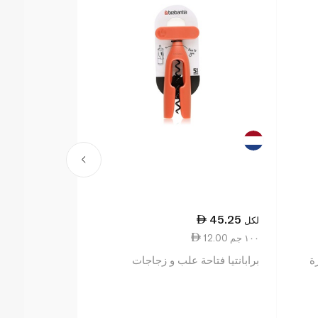
2.00
45.25
لكل
لكل
12.00 ١٠٠ جم
2.54 ١ كجم
ة
برابانتيا فتاحة علب و زجاجات
سولو أعواد ال