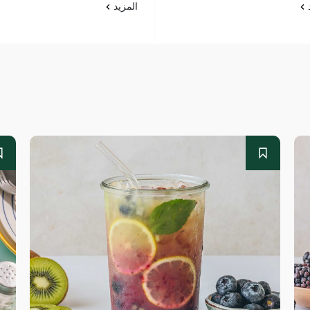
د
المزيد