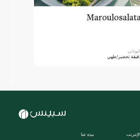
Maroulosalat
ليوناني
قيقة
تحضير/طهي
لإنترنت
نبذة عنا