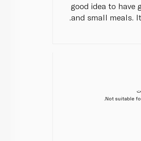
good idea to have gl
and small meals. It 
ت
Not suitable fo