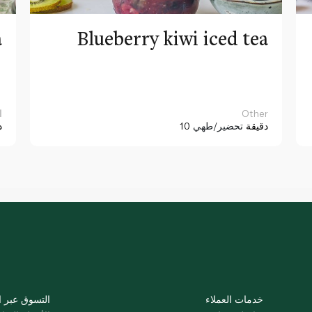
a
Blueberry kiwi iced tea
Other
ا
10 دقيقة
تحضير/طهي
د
خدمات العملاء
التسوق عبر ا