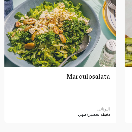
Maroulosalata
اليوناني
دقيقة
تحضير/طهي