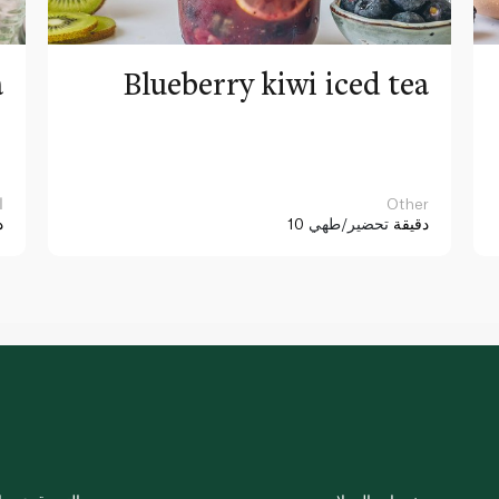
a
Blueberry kiwi iced tea
Other
ا
10 دقيقة
تحضير/طهي
د