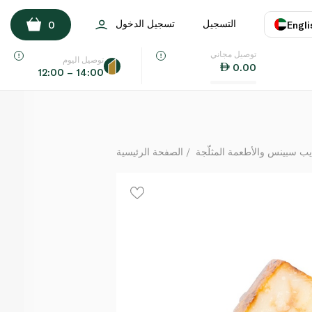
Rabel Vintage Iberico
التسجيل
تسجيل الدخول
0
Engli
كيلوغرام
توصيل مجاني
اللغة
E
توصيل اليوم
0.00
12:00 – 14:00
UAE
KSA
يب سبينس والأطعمة المثلّجة
الصفحة الرئيسية