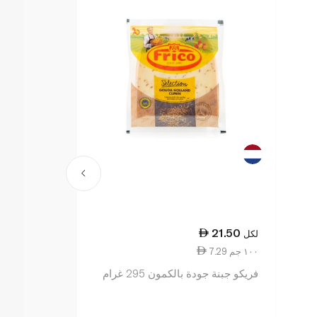
29.25
21.50
لكل
لكل
7.29 ١٠٠ جم
13.30 ١٠٠ جم
فريكو جبنة جودة بالكمون 295 غرام
غرام