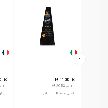
0
41.00
لكل
لكل
20.50 ١٠٠ جم
8.86 ١٠٠ جم
زانيتي جبنة البارميزان
بيسان ب