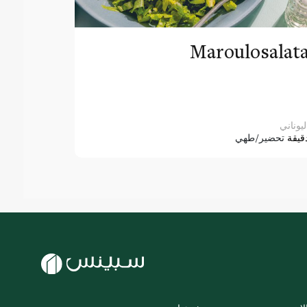
Maroulosalat
ليوناني
قيقة
تحضير/طهي