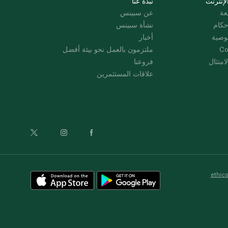
لإنترنت
نبذة عنا
عة
عن سبينس
حكام
نشأة سبينس
وصية
أخبار
Co
ملتزمون بالعمل نحو بيئة أفضل
امتثال
فروعنا
علاقات المستثمرين
ethic