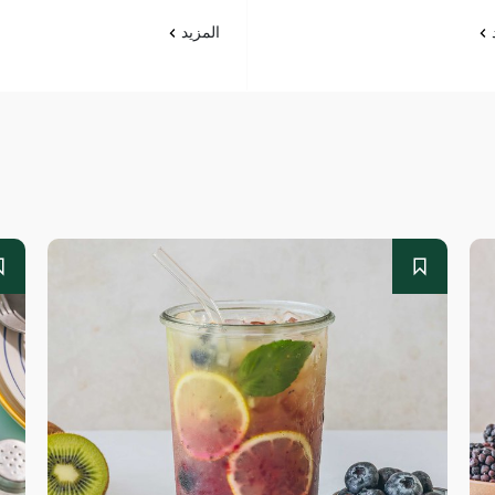
د
المزيد