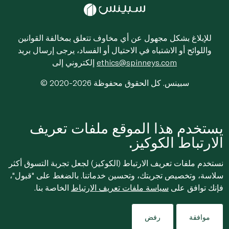
للإبلاغ بشكل مجهول عن أي مخاوف تتعلق بمخالفة القوانين
واللوائح أو الاشتباه في الاحتيال أو الفساد، يرجى إرسال بريد
ethics@spinneys.com
إلكتروني إلى
© 2020-2026 سبينس. كل الحقوق محفوظة
يستخدم هذا الموقع ملفات تعريف
الارتباط الكوكيز.
نستخدم ملفات تعريف الارتباط (الكوكيز) لجعل تجربة التسوق أكثر
سلاسة، وتخصيص تجربتك، وتحسين خدماتنا. بالضغط على "قبول"،
فإنك توافق على
سياسة ملفات تعريف الارتباط
الخاصة بنا.
موافقة
رفض