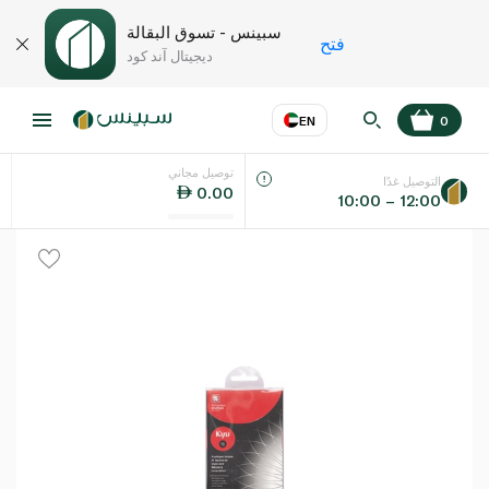
سبينس - تسوق البقالة
فتح
ديجيتال آند كود
EN
0
توصيل مجاني
عر
EN
اللغة
التوصيل غدًا
0.00
10:00 – 12:00
UAE
KSA