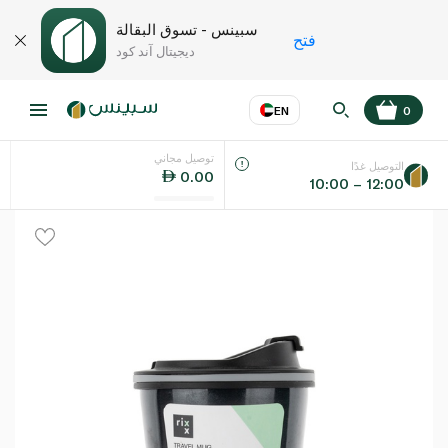
سبينس - تسوق البقالة
فتح
ديجيتال آند كود
EN
0
توصيل مجاني
عر
EN
اللغة
التوصيل غدًا
0.00
10:00 – 12:00
UAE
KSA