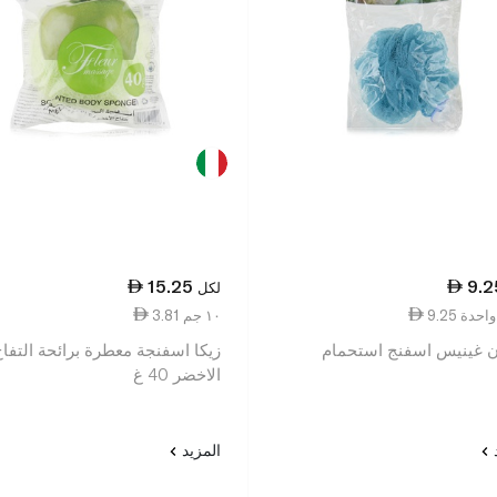
15.25
9.2
لكل
ة واحدة
3.81 ١٠ جم
ن غينيس اسفنج استحمام
زيكا اسفنجة معطرة برائحة التفا
الاخضر 40 غ
د
المزيد