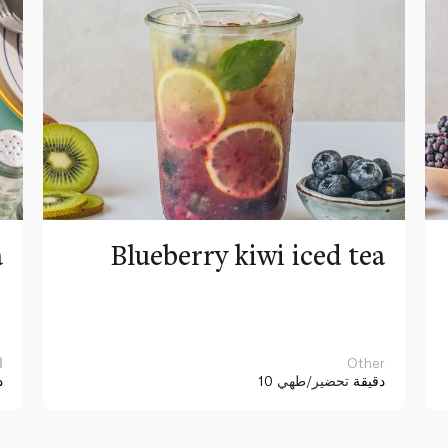
a
Blueberry kiwi iced tea
Other
ا
10 دقيقة
تحضير/طهي
د