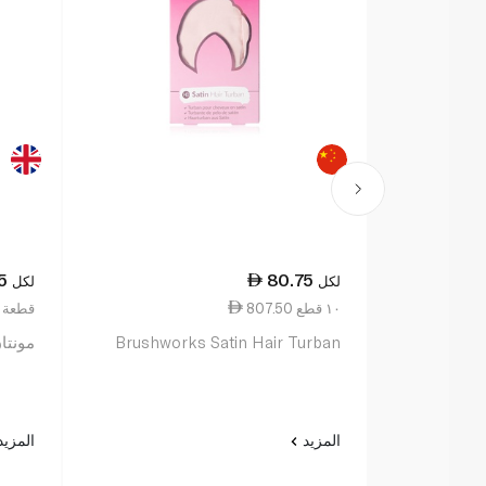
5
80.75
لكل
لكل
807.50 ١٠ قطع
9.25 قطع
Brushworks Satin Hair Turban
مونتا
المزيد
المزي