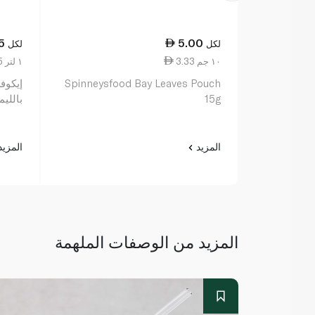
5
5.00
لكل
لكل
3.33 ١٠ جم
30.25 ١ لتر
Spinneysfood Bay Leaves Pouch
إيكوف
15g
بالليمون 
المزيد
المزي
المزيد من الوصفات الملهمة