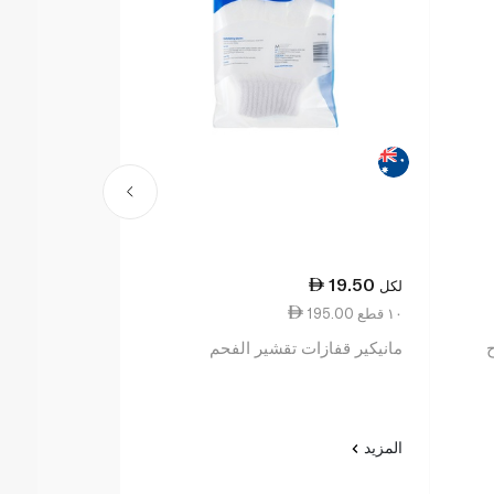
15.25
19.50
لكل
لكل
195.00 ١٠ قطع
3.81 ١٠ جم
ح
مانيكير قفازات تقشير الفحم
زيكا اسفنج حم
العليق 40 غرام
المزيد
المزيد