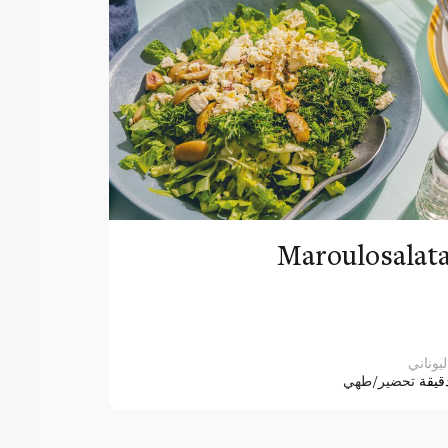
Maroulosalat
ليوناني
قيقة
تحضير/طهي