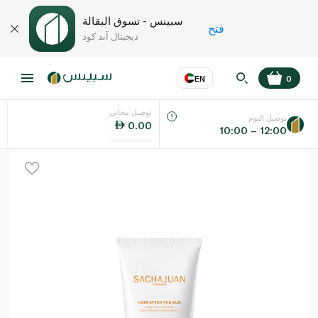
سبينس - تسوق البقالة
فتح
ديجيتال آند كود
EN
0
توصيل مجاني
عر
EN
اللغة
توصيل اليوم
0.00
10:00 – 12:00
UAE
KSA