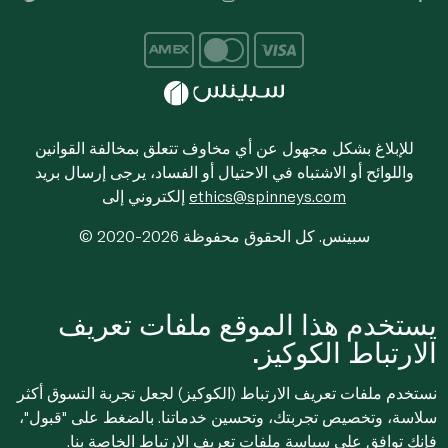
للإبلاغ بشكل مجهول عن أي مخاوف تتعلق بمخالفة القوانين
واللوائح أو الاشتباه في الاحتيال أو الفساد، يرجى إرسال بريد
ethics@spinneys.com
إلكتروني إلى
© 2020-2026 سبينس. كل الحقوق محفوظة
يستخدم هذا الموقع ملفات تعريف
الارتباط الكوكيز.
نستخدم ملفات تعريف الارتباط (الكوكيز) لجعل تجربة التسوق أكثر
سلاسة، وتخصيص تجربتك، وتحسين خدماتنا. بالضغط على "قبول"،
فإنك توافق على
سياسة ملفات تعريف الارتباط
الخاصة بنا.