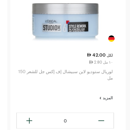
42.00
لكل
2.80 ١٠ مل
لوريال ستوديو لاين سبيشال إف إكس جل للشعر 150
مل
المزيد
0