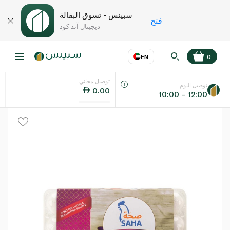
سبينس - تسوق البقالة
فتح
ديجيتال آند كود
EN
0
توصيل مجاني
عر
EN
اللغة
توصيل اليوم
0.00
10:00 – 12:00
UAE
KSA