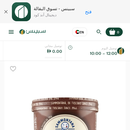
سبينس - تسوق البقالة
فتح
ديجيتال آند كود
EN
0
توصيل مجاني
عر
EN
اللغة
توصيل اليوم
0.00
10:00 – 12:00
UAE
KSA