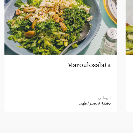
Maroulosalata
اليوناني
دقيقة
تحضير/طهي