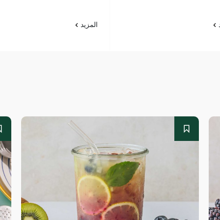
د
المزيد