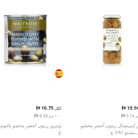
16.75
19.5
لكل
8.38 ١٠٠ جم
ز إسينشال زيتون أخضر محشو
منتو 340 غ
غ