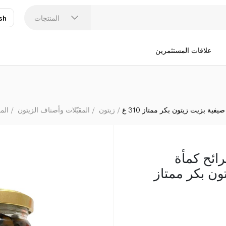
سان بيترو أه بي
المنتجات
sh
عر
N
علاقات المستثمرين
ية بزيت زيتون بكر ممتاز 310 غ
زيتون
المقبّلات وأصناف الزيتون
الم
رائح كمأة
ون بكر ممتاز