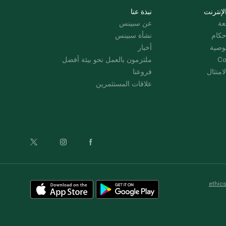
لإنترنت
نبذة عنا
عة
عن سبينس
حكام
نشأة سبينس
وصية
أخبار
Co
ملتزمون بالعمل نحو بيئة أفضل
امتثال
فروعنا
علاقات المستثمرين
ethic