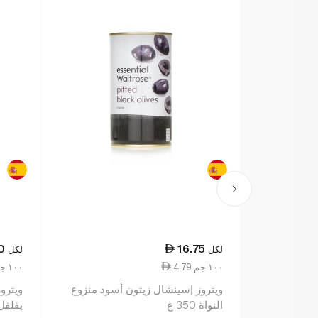
0
16.75
لكل
لكل
4.79 ١٠٠ جم
5.74 ١٠٠ جم
ويتروز إسينشال زيتون أسود منزوع
ويترو
النواة 350 غ
بفلفل بي