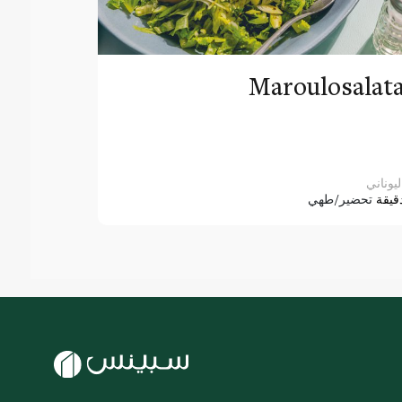
Maroulosalat
ليوناني
قيقة
تحضير/طهي