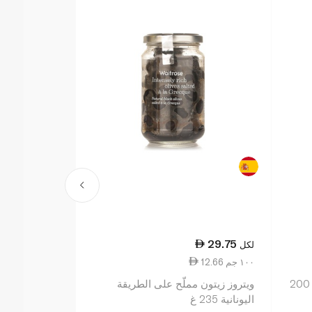
26.00
29.75
لكل
لكل
12.66 ١٠٠ جم
11.56 ١٠٠ جم
ويتروز زيتون أخضر محشو بالثوم 200
ويتروز زيتون مملّح على الطريقة
ويتروز زيتون 
اليونانية 235 غ
النواة 225 غ