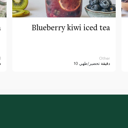
a
Blueberry kiwi iced tea
Other
ا
10 دقيقة
تحضير/طهي
د