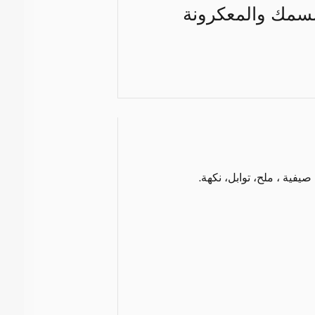
السمك والمعكرونة
يفية ، ملح، توابل، نكهة.