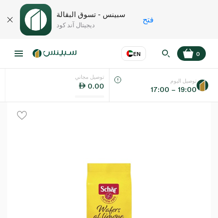
سبينس - تسوق البقالة
فتح
ديجيتال آند كود
EN
0
توصيل مجاني
عر
EN
اللغة
توصيل اليوم
0.00
17:00 – 19:00
UAE
KSA