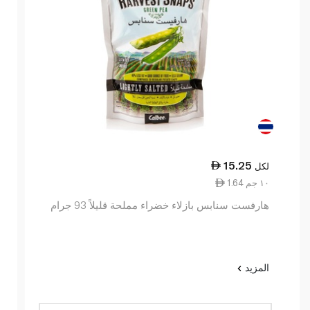
15.25
لكل
1.64 ١٠ جم
هارفست سنابس بازلاء خضراء مملحة قليلاً 93 جرام
المزيد