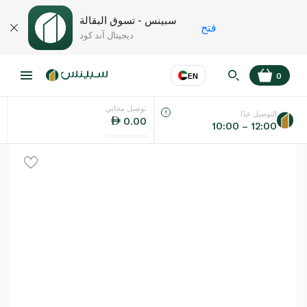
سبينس - تسوق البقالة
فتح
ديجيتال آند كود
EN
0
توصيل مجاني
عر
EN
اللغة
التوصيل غدًا
0.00
10:00 – 12:00
UAE
KSA