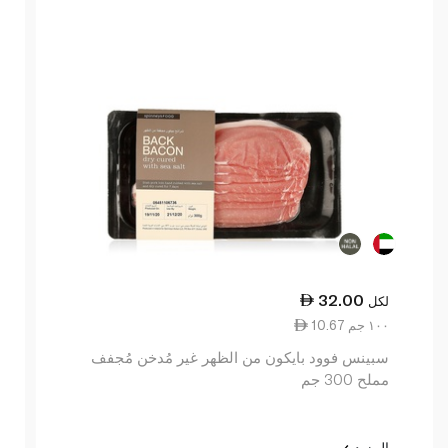
32.00
لكل
10.67 ١٠٠ جم
سبينس فوود بايكون من الظهر غير مُدخن مُجفف
مملح 300 جم
المزيد