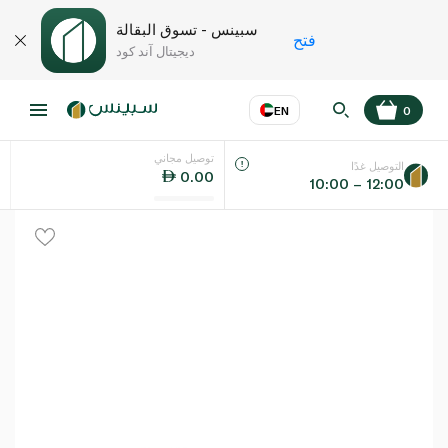
سبينس - تسوق البقالة
فتح
ديجيتال آند كود
EN
0
توصيل مجاني
عر
EN
اللغة
التوصيل غدًا
0.00
10:00 – 12:00
UAE
KSA