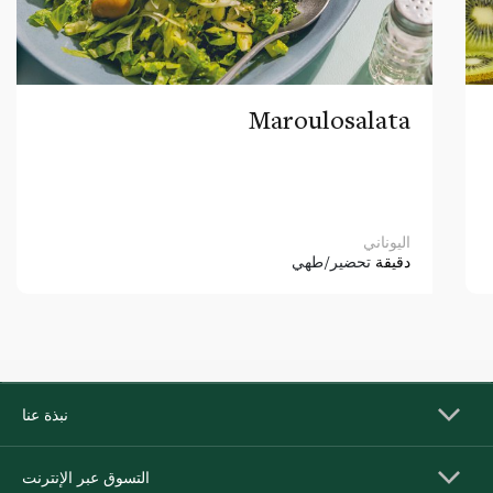
Maroulosalata
اليوناني
دقيقة
تحضير/طهي
نبذة عنا
التسوق عبر الإنترنت