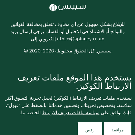
للإبلاغ بشكل مجهول عن أي مخاوف تتعلق بمخالفة القوانين
واللوائح أو الاشتباه في الاحتيال أو الفساد، يرجى إرسال بريد
ethics@spinneys.com
إلكتروني إلى
© 2020-2026 سبينس. كل الحقوق محفوظة
يستخدم هذا الموقع ملفات تعريف
الارتباط الكوكيز.
نستخدم ملفات تعريف الارتباط (الكوكيز) لجعل تجربة التسوق أكثر
سلاسة، وتخصيص تجربتك، وتحسين خدماتنا. بالضغط على "قبول"،
فإنك توافق على
سياسة ملفات تعريف الارتباط
الخاصة بنا.
موافقة
رفض