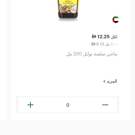
12.25
لكل
6.13 ١٠٠ مل
ماجي صلصة توابل 200 مل
المزيد
0