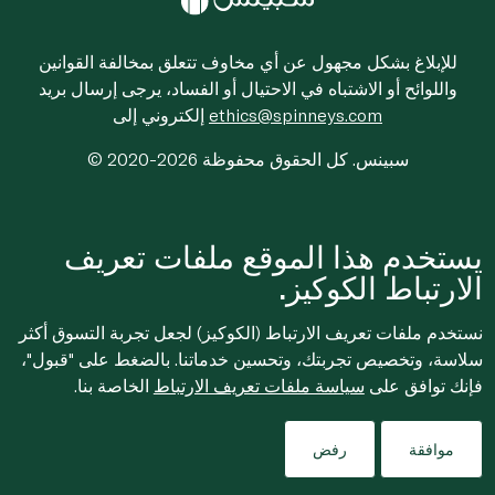
للإبلاغ بشكل مجهول عن أي مخاوف تتعلق بمخالفة القوانين
واللوائح أو الاشتباه في الاحتيال أو الفساد، يرجى إرسال بريد
ethics@spinneys.com
إلكتروني إلى
© 2020-2026 سبينس. كل الحقوق محفوظة
يستخدم هذا الموقع ملفات تعريف
الارتباط الكوكيز.
نستخدم ملفات تعريف الارتباط (الكوكيز) لجعل تجربة التسوق أكثر
سلاسة، وتخصيص تجربتك، وتحسين خدماتنا. بالضغط على "قبول"،
فإنك توافق على
سياسة ملفات تعريف الارتباط
الخاصة بنا.
موافقة
رفض