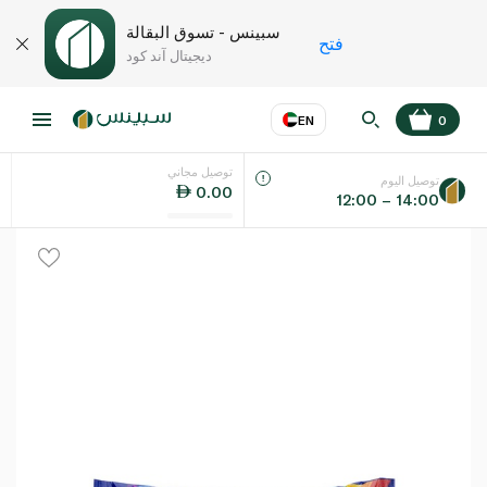
سبينس - تسوق البقالة
فتح
ديجيتال آند كود
EN
0
توصيل مجاني
عر
EN
اللغة
توصيل اليوم
0.00
12:00 – 14:00
UAE
KSA