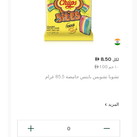
8.50
لكل
1.00 ١٠ جم
تشوبا تشوبس بايتس حامضة 85.5 غرام
المزيد
0