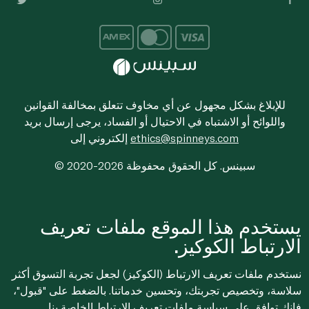
للإبلاغ بشكل مجهول عن أي مخاوف تتعلق بمخالفة القوانين
واللوائح أو الاشتباه في الاحتيال أو الفساد، يرجى إرسال بريد
ethics@spinneys.com
إلكتروني إلى
© 2020-2026 سبينس. كل الحقوق محفوظة
يستخدم هذا الموقع ملفات تعريف
الارتباط الكوكيز.
نستخدم ملفات تعريف الارتباط (الكوكيز) لجعل تجربة التسوق أكثر
سلاسة، وتخصيص تجربتك، وتحسين خدماتنا. بالضغط على "قبول"،
فإنك توافق على
سياسة ملفات تعريف الارتباط
الخاصة بنا.