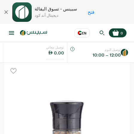
سبينس - تسوق البقالة
فتح
ديجيتال آند كود
EN
0
توصيل مجاني
عر
EN
اللغة
توصيل اليوم
0.00
10:00 – 12:00
UAE
KSA