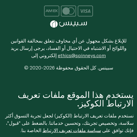
للإبلاغ بشكل مجهول عن أي مخاوف تتعلق بمخالفة القوانين
واللوائح أو الاشتباه في الاحتيال أو الفساد، يرجى إرسال بريد
ethics@spinneys.com
إلكتروني إلى
© 2020-2026 سبينس. كل الحقوق محفوظة
يستخدم هذا الموقع ملفات تعريف
الارتباط الكوكيز.
نستخدم ملفات تعريف الارتباط (الكوكيز) لجعل تجربة التسوق أكثر
سلاسة، وتخصيص تجربتك، وتحسين خدماتنا. بالضغط على "قبول"،
فإنك توافق على
سياسة ملفات تعريف الارتباط
الخاصة بنا.