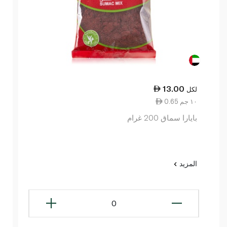
13.00
لكل
0.65 ١٠ جم
بايارا سماق 200 غرام
المزيد
0