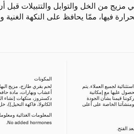
 مزيج من الخل والتوابل والتتبيلات قبل أ
رارة فيها، ممّا يحافظ على النكهة الغنية وا
المكونات
نائية لجميع العملاء. يتم
لحم بقري طازج، مزيج البه
حصول عليها مع إمكانية
أعشاب وبهارات، مادة حافظ
كوننا قيمنا بشأن الجودة
دكستروز، منكهات [نشاء ال
ومنشآتنا الخاصة على أعلى
الكانولا، فاكهة النخيل])،
المعلومات الغذائية ومعلوم
No added hormones.
د الفتح.