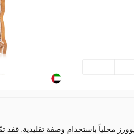
وورز محلياً باستخدام وصفة تقليدية. قفد تم