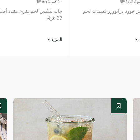
8.90 ١٠ جم
 فوود درايوورز لقيمات لحم
جاك لينكس لحم بقري مقدد أصل
25 غرام
د
المزيد