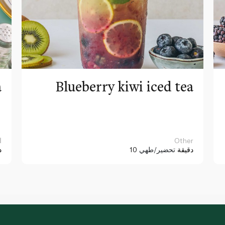
a
Blueberry kiwi iced tea
Other
ا
10 دقيقة
تحضير/طهي
د