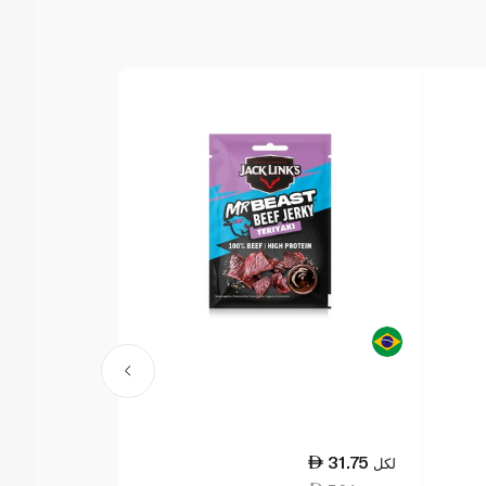
22.25
31.75
لكل
لكل