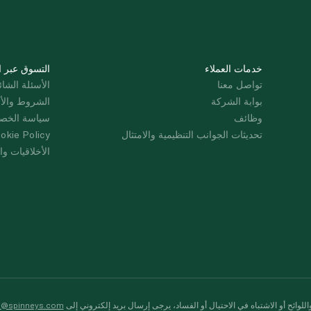
خدمات العملاء
التسوق عبر ا
تواصل معنا
الأسئلة الشائ
بوابة الشركة
الشروط والأ
وظائف
سياسة الخص
تحديثات الجوانب التنظيمية والامتثال
okie Policy
الأخلاقيات وال
لوائح أو الاشتباه في الاحتيال أو الفساد، يرجى إرسال بريد إلكتروني إلى
s@spinneys.com