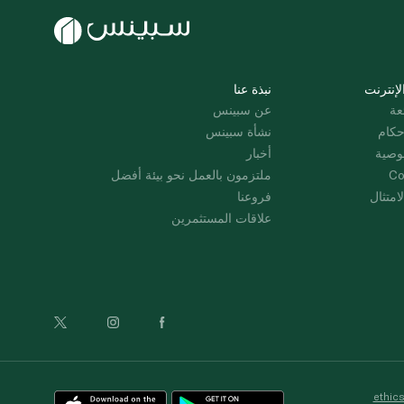
لإنترنت
نبذة عنا
عة
عن سبينس
حكام
نشأة سبينس
وصية
أخبار
Co
ملتزمون بالعمل نحو بيئة أفضل
امتثال
فروعنا
علاقات المستثمرين
ethic