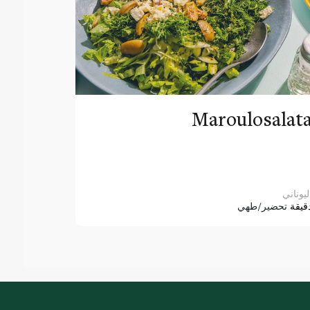
Maroulosalat
ليوناني
قيقة
تحضير/طهي