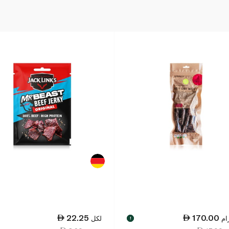
22.25
170.00
ام
لكل
!