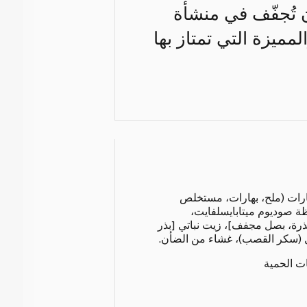
ن تُجفّف في منشأة
لمميزة التي تمتاز بها
ارات (ملح، بهارات، مستخلص
ة صوديوم ميتابايسلفايت،
ذرة، بصل مجفف]، زيت نباتي [بذر
 خل (سكر القصب)، غشاء من الضأن.
ات الحمية