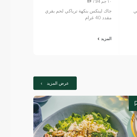
7.94 ١٠ جم
8.90 ١٠ جم
ي
جاك لينكس بنكهة ترياكي لحم بقري
مقدد 40 غرام
غرام
المزيد
المزيد
عرض المزيد