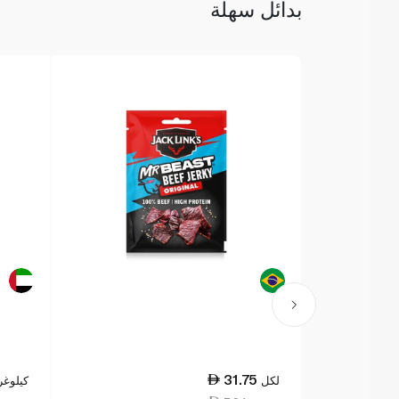
بدائل سهلة
31.75
لكل
كيلوغر