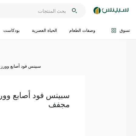
اضف الى السلة
تسوق
وصفات الطعام
الحياة العصرية
بودكاست
سبينس فود أصابع وورز
سبينس فود أصابع وور
مجفف