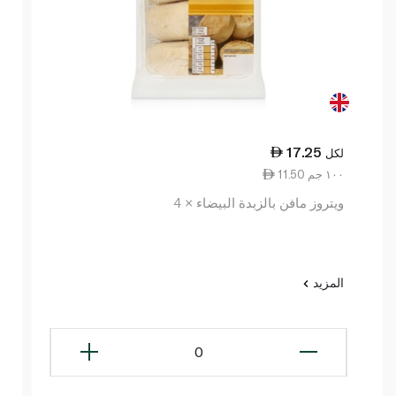
17.25
لكل
11.50 ١٠٠ جم
ويتروز مافن بالزبدة البيضاء × 4
المزيد
0