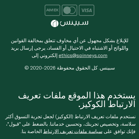
للإبلاغ بشكل مجهول عن أي مخاوف تتعلق بمخالفة القوانين
واللوائح أو الاشتباه في الاحتيال أو الفساد، يرجى إرسال بريد
ethics@spinneys.com
إلكتروني إلى
© 2020-2026 سبينس. كل الحقوق محفوظة
يستخدم هذا الموقع ملفات تعريف
الارتباط الكوكيز.
نستخدم ملفات تعريف الارتباط (الكوكيز) لجعل تجربة التسوق أكثر
سلاسة، وتخصيص تجربتك، وتحسين خدماتنا. بالضغط على "قبول"،
فإنك توافق على
سياسة ملفات تعريف الارتباط
الخاصة بنا.