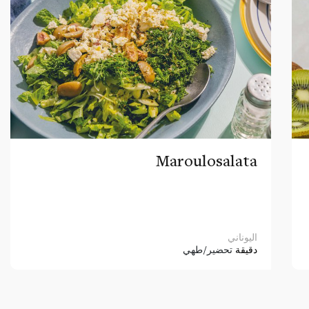
Maroulosalata
اليوناني
دقيقة
تحضير/طهي