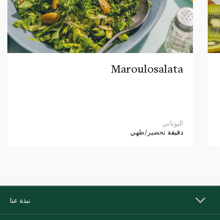
Maroulosalata
اليوناني
دقيقة
تحضير/طهي
نبذة عنا