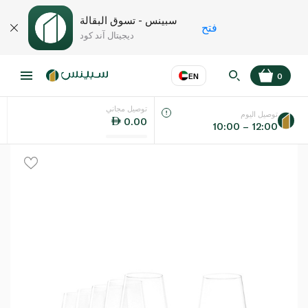
سبينس - تسوق البقالة
فتح
ديجيتال آند كود
EN
0
توصيل مجاني
عر
EN
اللغة
توصيل اليوم
0.00
10:00 – 12:00
UAE
KSA