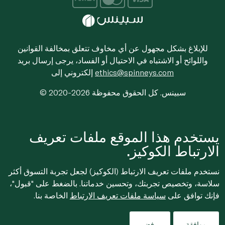
للإبلاغ بشكل مجهول عن أي مخاوف تتعلق بمخالفة القوانين
واللوائح أو الاشتباه في الاحتيال أو الفساد، يرجى إرسال بريد
ethics@spinneys.com
إلكتروني إلى
© 2020-2026 سبينس. كل الحقوق محفوظة
يستخدم هذا الموقع ملفات تعريف
الارتباط الكوكيز.
نستخدم ملفات تعريف الارتباط (الكوكيز) لجعل تجربة التسوق أكثر
سلاسة، وتخصيص تجربتك، وتحسين خدماتنا. بالضغط على "قبول"،
فإنك توافق على
سياسة ملفات تعريف الارتباط
الخاصة بنا.
موافقة
رفض