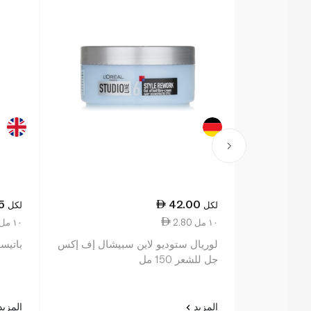
5
42.00
لكل
لكل
2.80 ١٠ مل
1.96 ١٠ مل
لوريال ستوديو لاين سبيشال إف إكس
باتيست
جل للشعر 150 مل
المزيد
المزي