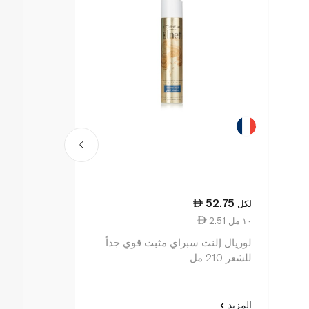
42.00
52.75
لكل
لكل
2.51 ١٠ مل
2.80 ١٠ مل
لوريال إلنت سبراي مثبت قوي جداً
للشعر 210 مل
مل
المزيد
المزيد