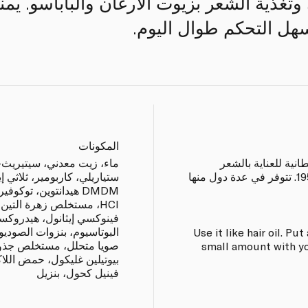
تغذية الشعر بزيوت الأرغان والباباسو. يمنح
سهل التحكم طوال اليوم.
المكونات
انية للعناية بالشعر
أُطلقت في المملكة المتحدة عام 1954. تتوفر في عدة دول منها
DMDM هيدانتوين، توكو
HCl، مستخلص زهرة التين
فينوكسي إيثانول، هيدروكسيد
البوتاسيوم، بنزوات الصوديو
Use it like hair oil. Put
صويا متحلل، مستخلص جذور 
small amount with yo
بيوتيلين غليكول، حمض اللاك
فينيل كحول، بنزيل