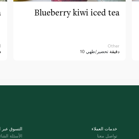
a
Blueberry kiwi iced tea
Other
ا
10 دقيقة
تحضير/طهي
د
خدمات العملاء
التسوق عبر ا
تواصل معنا
الأسئلة الشائ