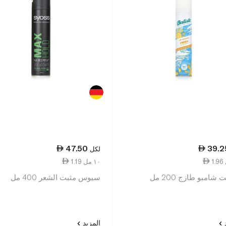
47.50
39.2
لكل
1.19 ١٠ مل
 شامبو طازج 200 مل
سيوس مثبت الشعر 400 مل
د
المزيد