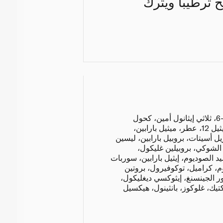
 ترطيباً ويترك
ماء، زيت معدني، سيتيريث-6، ثلاثي إيثانول أمين، كحول
ستياريلي، كاربومير، ثلاثي إيثيل 12، عطر، ميثيل بارابين،
فيريل أسيتات، بروبيل بارابين، ليسين
 الشوكي، بروبيلين غليكول،
 الصوديوم، إيثيل بارابين، سوربات
م، كراميل، توكوفيرول، بروتين
الجينسنغ، إيثوكسي ديغليكول،
تيك، غلوكوز، بانثينول، هيكسيل