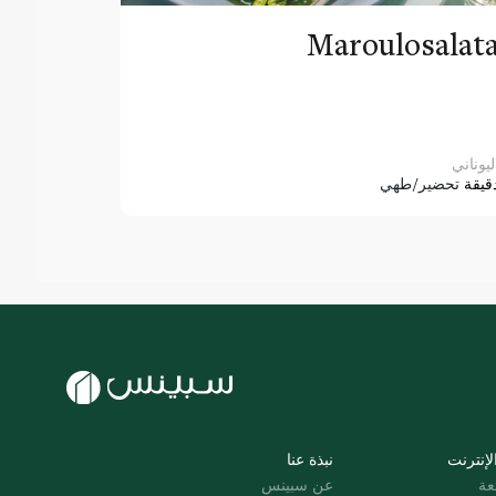
Maroulosalat
ليوناني
قيقة
تحضير/طهي
لإنترنت
نبذة عنا
عة
عن سبينس