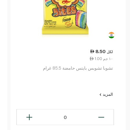
8.50
لكل
1.00 ١٠ جم
تشوبا تشوبس بايتس حامضة 85.5 غرام
المزيد
0