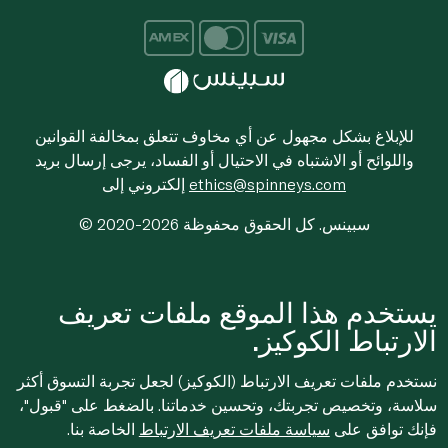
للإبلاغ بشكل مجهول عن أي مخاوف تتعلق بمخالفة القوانين
واللوائح أو الاشتباه في الاحتيال أو الفساد، يرجى إرسال بريد
ethics@spinneys.com
إلكتروني إلى
© 2020-2026 سبينس. كل الحقوق محفوظة
يستخدم هذا الموقع ملفات تعريف
الارتباط الكوكيز.
نستخدم ملفات تعريف الارتباط (الكوكيز) لجعل تجربة التسوق أكثر
سلاسة، وتخصيص تجربتك، وتحسين خدماتنا. بالضغط على "قبول"،
فإنك توافق على
سياسة ملفات تعريف الارتباط
الخاصة بنا.