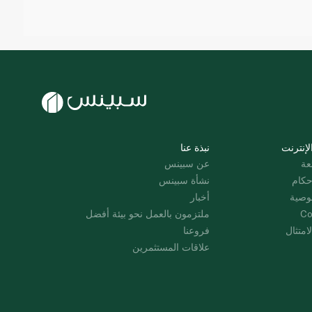
لإنترنت
نبذة عنا
عة
عن سبينس
حكام
نشأة سبينس
وصية
أخبار
Co
ملتزمون بالعمل نحو بيئة أفضل
امتثال
فروعنا
علاقات المستثمرين