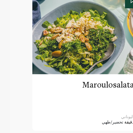
Maroulosalat
ليوناني
قيقة
تحضير/طهي