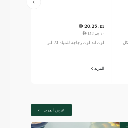
74.25
20.25
لكل
لكل
1.12 ١٠ جم
1.94 ١٠٠ مل
كل
لوك اند لوك زجاجة للمياه 2.1 لتر
زوكو طقم أدوا
الفحمي بحجم
المزيد
المزيد
عرض المزيد