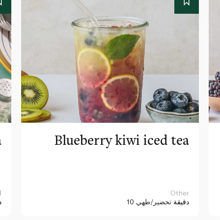
a
Blueberry kiwi iced tea
Other
ا
10 دقيقة
تحضير/طهي
د