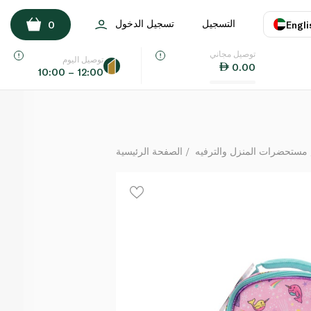
ثيرموس طقم غداء مزدوج بطباعة فضائية
التسجيل
تسجيل الدخول
0
Engli
لكل
توصيل مجاني
اللغة
E
توصيل اليوم
0.00
10:00 – 12:00
UAE
KSA
مستحضرات المنزل والترفيه
الصفحة الرئيسية