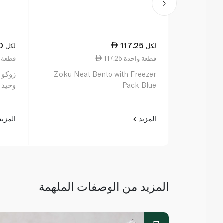
0
117.25
لكل
لكل
117.25 قطعة واحدة
109.00 قط
Zoku Neat Bento with Freezer
زوكو 
Pack Blue
وحيد 
المزيد
المزي
المزيد من الوصفات الملهمة