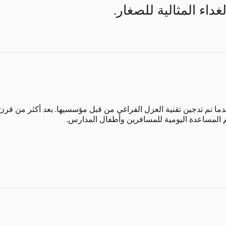
الغداء المثالية للصغار.
طلاق ثيرموس في عام 1904 عندما تم تدجين تقنية العزل الفراغي من قبل مؤسسيها. بعد أك
يم المساعدة اليومية للمسافرين وأطفال المدارس.