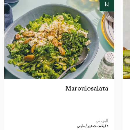
Maroulosalata
اليوناني
دقيقة
تحضير/طهي