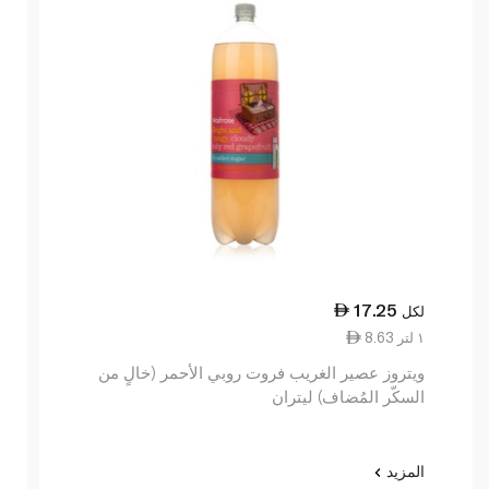
17.25
لكل
8.63 ١ لتر
ويتروز عصير الغريب فروت روبي الأحمر (خالٍ من
السكّر المُضاف) ليتران
المزيد