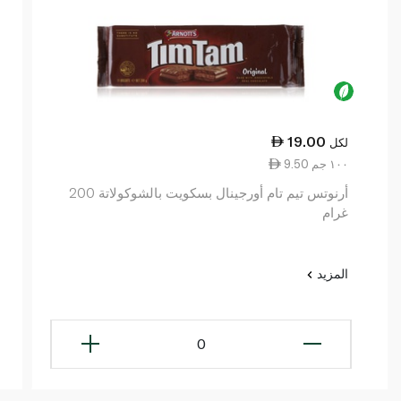
19.00
لكل
9.50 ١٠٠ جم
أرنوتس تيم تام أورجينال بسكويت بالشوكولاتة 200
غرام
المزيد
0