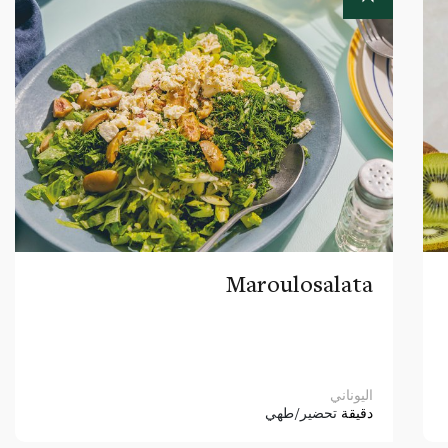
Maroulosalata
اليوناني
دقيقة
تحضير/طهي