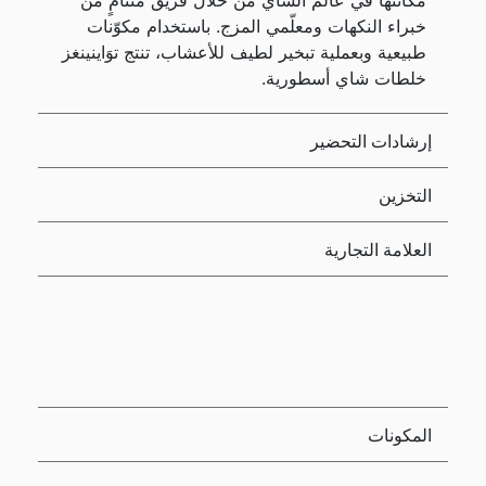
مكانتها في عالم الشاي من خلال فريق متنامٍ من
خبراء النكهات ومعلّمي المزج. باستخدام مكوّنات
طبيعية وبعملية تبخير لطيف للأعشاب، تنتج توَاينينغز
خلطات شاي أسطورية.
إرشادات التحضير
التخزين
العلامة التجارية
المكونات