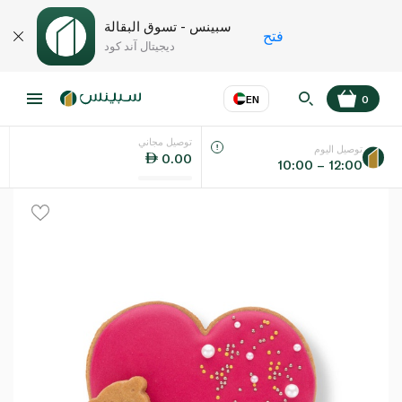
سبينس - تسوق البقالة
فتح
ديجيتال آند كود
EN
0
توصيل مجاني
عر
EN
اللغة
توصيل اليوم
0.00
10:00 – 12:00
UAE
KSA