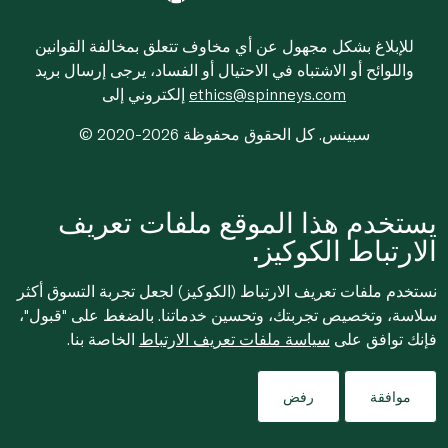
للإبلاغ بشكل مجهول عن أي مخاوف تتعلق بمخالفة القوانين
واللوائح أو الاشتباه في الاحتيال أو الفساد، يرجى إرسال بريد
ethics@spinneys.com
إلكتروني إلى
© 2020-2026 سبينس. كل الحقوق محفوظة
يستخدم هذا الموقع ملفات تعريف
الارتباط الكوكيز.
نستخدم ملفات تعريف الارتباط (الكوكيز) لجعل تجربة التسوق أكثر
سلاسة، وتخصيص تجربتك، وتحسين خدماتنا. بالضغط على "قبول"،
فإنك توافق على
سياسة ملفات تعريف الارتباط
الخاصة بنا.
موافقة
رفض