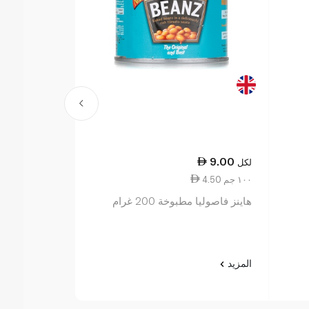
13.50
9.00
لكل
لكل
4.50 ١٠٠ جم
3.38 ١٠٠ جم
هاينز فاصوليا مطبوخة 200 غرام
هاينز مكرونة الابجدي
المزيد
المزيد