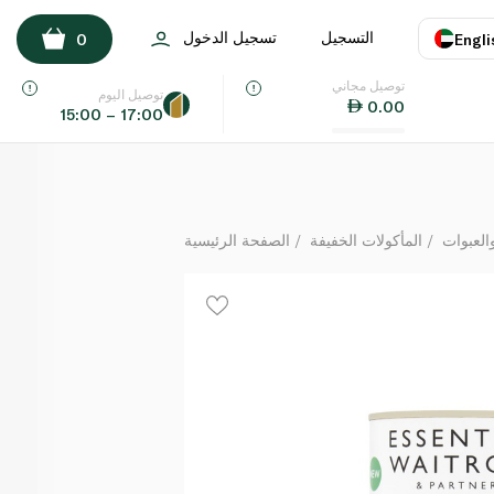
ويتروز إسنشالز فاصوليا مطهية بصلصة الطماطم 420جم
التسجيل
تسجيل الدخول
0
Engli
لكل
توصيل مجاني
اللغة
E
توصيل اليوم
0.00
15:00 – 17:00
UAE
KSA
والعبوات
المأكولات الخفيفة
الصفحة الرئيسية