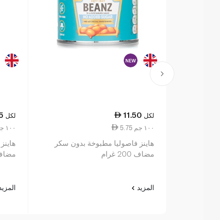
5
11.50
لكل
لكل
5.75 ١٠٠ جم
3.55 ١٠٠ جم
هاينز فاصوليا مطبوخة بدون سكر
هاينز
مضاف 200 غرام
مضاف 415 غ
المزيد
المزي