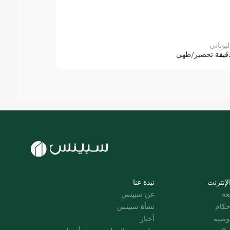
ليوناني
قيقة
تحضير/طهي
لإنترنت
نبذة عنا
عة
عن سبينس
حكام
نشأة سبينس
وصية
أخبار