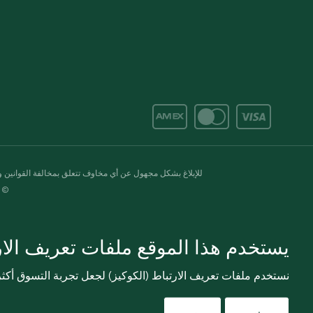
للإبلاغ بشكل مجهول عن أي مخاوف تتعلق بمخالفة القوانين وال
© 2020-2026 سبينس. كل الحقوق محفو
يستخدم هذا الموقع ملفات تعريف الارت
نستخدم ملفات تعريف الارتباط (الكوكيز) لجعل تجربة التسوق أك