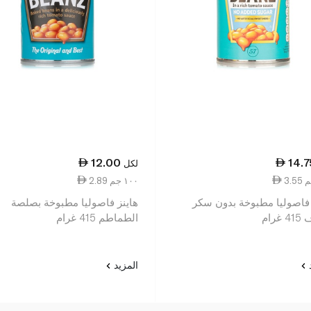
12.00
14.7
لكل
2.89 ١٠٠ جم
 فاصوليا مطبوخة بدون سكر
هاينز فاصوليا مطبوخة بصلصة
رام
الطماطم 415 غرام
د
المزيد