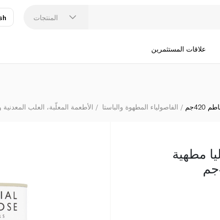
المنتجات
sh
عر
N
علاقات المستثمرين
42جم
الفاصولياء المطهوة والباستا
الأطعمة المعلّبة، العلب المعدنية 
يا مطهية