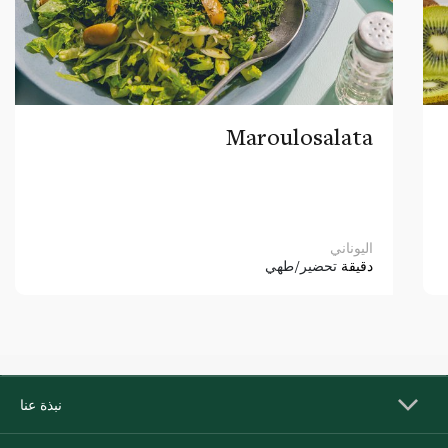
Maroulosalata
اليوناني
دقيقة
تحضير/طهي
نبذة عنا