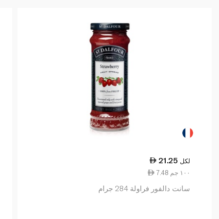
21.25
لكل
7.48 ١٠٠ جم
سانت دالفور فراولة 284 جرام