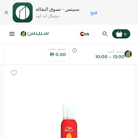
سبينس - تسوق البقالة
فتح
ديجيتال آند كود
EN
0
توصيل مجاني
عر
EN
اللغة
توصيل اليوم
0.00
10:00 – 12:00
UAE
KSA