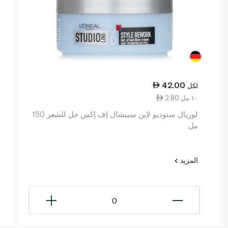
42.00
لكل
2.80 ١٠ مل
لوريال ستوديو لاين سبيشال إف إكس جل للشعر 150
مل
المزيد
0