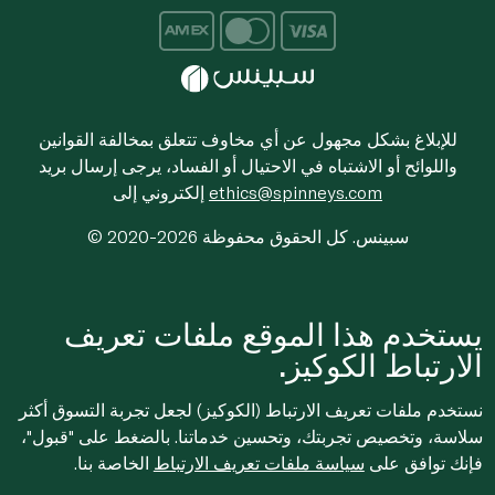
للإبلاغ بشكل مجهول عن أي مخاوف تتعلق بمخالفة القوانين
واللوائح أو الاشتباه في الاحتيال أو الفساد، يرجى إرسال بريد
ethics@spinneys.com
إلكتروني إلى
© 2020-2026 سبينس. كل الحقوق محفوظة
يستخدم هذا الموقع ملفات تعريف
الارتباط الكوكيز.
نستخدم ملفات تعريف الارتباط (الكوكيز) لجعل تجربة التسوق أكثر
سلاسة، وتخصيص تجربتك، وتحسين خدماتنا. بالضغط على "قبول"،
فإنك توافق على
سياسة ملفات تعريف الارتباط
الخاصة بنا.