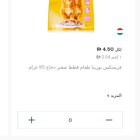
4.50
لكل
2.04 ١ كجم
فريسكس بورينا طعام قطط صغير دجاج 85 غرام
المزيد
0