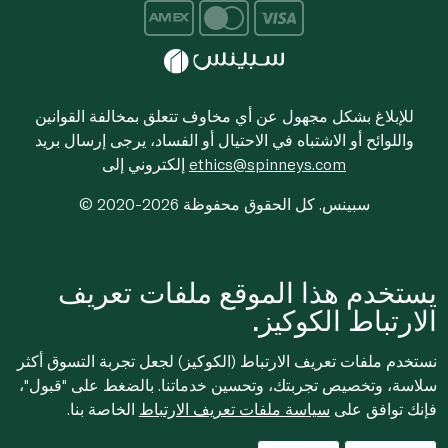
للإبلاغ بشكل مجهول عن أي مخاوف تتعلق بمخالفة القوانين
واللوائح أو الاشتباه في الاحتيال أو الفساد، يرجى إرسال بريد
ethics@spinneys.com
إلكتروني إلى
© 2020-2026 سبينس. كل الحقوق محفوظة
يستخدم هذا الموقع ملفات تعريف
الارتباط الكوكيز.
نستخدم ملفات تعريف الارتباط (الكوكيز) لجعل تجربة التسوق أكثر
سلاسة، وتخصيص تجربتك، وتحسين خدماتنا. بالضغط على "قبول"،
فإنك توافق على
سياسة ملفات تعريف الارتباط
الخاصة بنا.