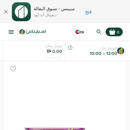
سبينس - تسوق البقالة
فتح
ديجيتال آند كود
EN
0
توصيل مجاني
عر
EN
اللغة
التوصيل غدًا
0.00
10:00 – 12:00
UAE
KSA