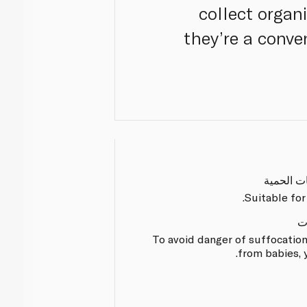
collect organ
they’re a conve
ات الحمية
Suitable for
ت
To avoid danger of suffocation
from babies, 