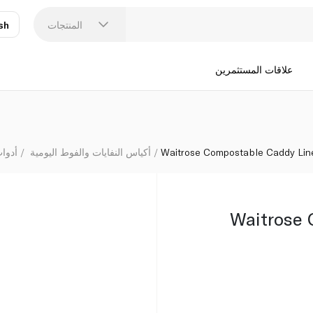
المنتجات
sh
عر
N
علاقات المستثمرين
Waitrose Compostable Caddy Lin
أكياس النفايات والفوط اليومية
أدوا
Waitrose