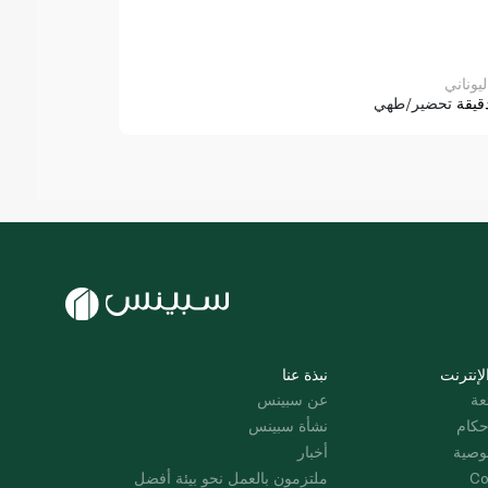
ليوناني
قيقة
تحضير/طهي
لإنترنت
نبذة عنا
عة
عن سبينس
حكام
نشأة سبينس
وصية
أخبار
Co
ملتزمون بالعمل نحو بيئة أفضل