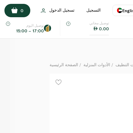
Waitrose Compostable Caddy Liners x 20 Sheets
التسجيل
تسجيل الدخول
0
Engli
لكل
توصيل مجاني
اللغة
E
توصيل اليوم
0.00
15:00 – 17:00
UAE
KSA
ت التنظيف
الأدوات المنزلية
الصفحة الرئيسية