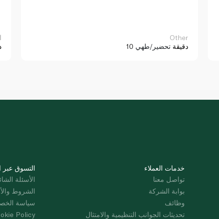
Other
ا
10 دقيقة
تحضير/طهي
د
خدمات العملاء
التسوق عبر ا
تواصل معنا
الأسئلة الشائ
بوابة الشركة
الشروط والأ
وظائف
سياسة الخص
تحديثات الجوانب التنظيمية والامتثال
okie Policy