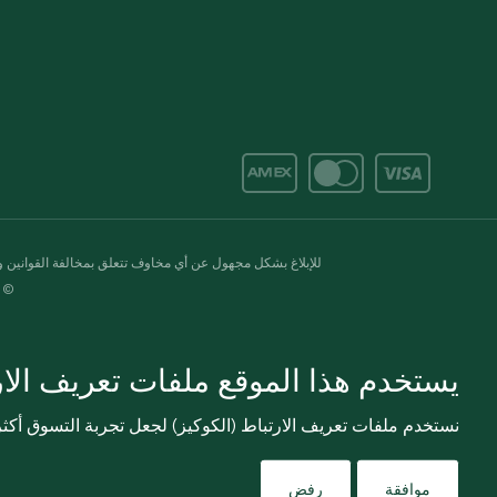
للإبلاغ بشكل مجهول عن أي مخاوف تتعلق بمخالفة القوانين وال
© 2020-2026 سبينس. كل الحقوق محفو
يستخدم هذا الموقع ملفات تعريف الارت
نستخدم ملفات تعريف الارتباط (الكوكيز) لجعل تجربة التسوق أك
موافقة
رفض