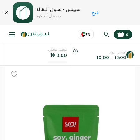
سبينس - تسوق البقالة
فتح
ديجيتال آند كود
EN
0
توصيل مجاني
عر
EN
اللغة
توصيل اليوم
0.00
10:00 – 12:00
UAE
KSA