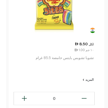
8.50
لكل
1.00 ١٠ جم
تشوبا تشوبس بايتس حامضة 85.5 غرام
المزيد
0