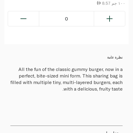
8.57 ١٠٠ جم
0
نظرة عامة
All the fun of the classic gummy burger, now in a
perfect, bite-sized mini form. This sharing bag is
filled with multiple tiny, multi-layered burgers, each
with a delicious, fruity taste.