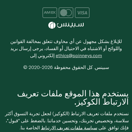
للإبلاغ بشكل مجهول عن أي مخاوف تتعلق بمخالفة القوانين
واللوائح أو الاشتباه في الاحتيال أو الفساد، يرجى إرسال بريد
ethics@spinneys.com
إلكتروني إلى
© 2020-2026 سبينس. كل الحقوق محفوظة
يستخدم هذا الموقع ملفات تعريف
الارتباط الكوكيز.
نستخدم ملفات تعريف الارتباط (الكوكيز) لجعل تجربة التسوق أكثر
سلاسة، وتخصيص تجربتك، وتحسين خدماتنا. بالضغط على "قبول"،
فإنك توافق على
سياسة ملفات تعريف الارتباط
الخاصة بنا.