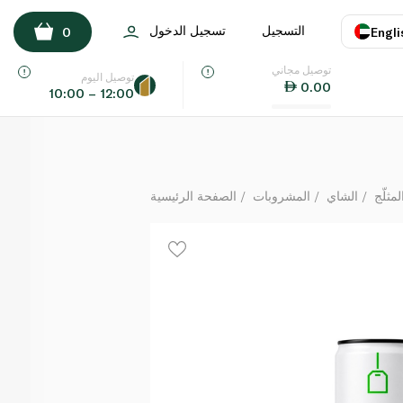
زوي مشروب شاي مثلج باللايم والنعناع 320مل
التسجيل
تسجيل الدخول
0
Engli
لكل
توصيل مجاني
اللغة
E
توصيل اليوم
0.00
10:00 – 12:00
UAE
KSA
مثلّج
الشاي
المشروبات
الصفحة الرئيسية