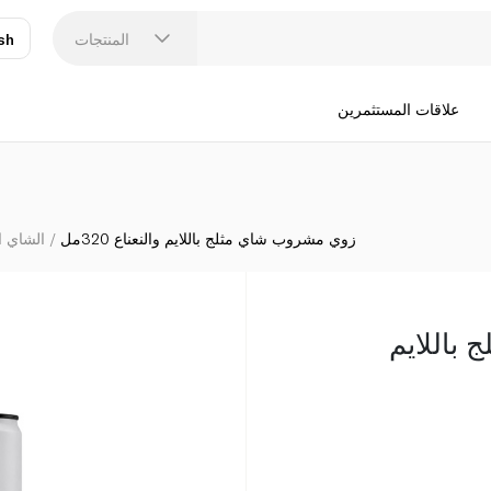
المنتجات
sh
عر
N
علاقات المستثمرين
زوي مشروب شاي مثلج باللايم والنعناع 320مل
الشاي ال
باللايم