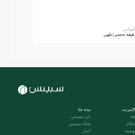
ليوناني
قيقة
تحضير/طهي
لإنترنت
نبذة عنا
عة
عن سبينس
حكام
نشأة سبينس
وصية
أخبار