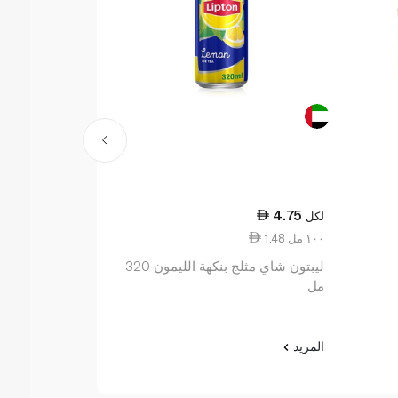
17.25
4.75
لكل
لكل
1.48 ١٠٠ مل
0.90 ١٠٠ مل
ليبتون شاي مثلج بنكهة الليمون 320
ليبتون آيس تي باللي
مل
المزيد
المزيد