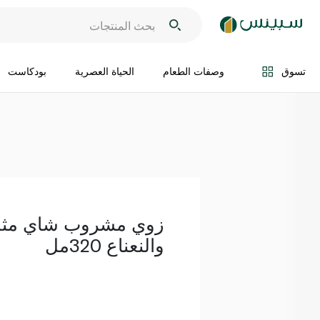
اضف الى السلة
تسوق
وصفات الطعام
الحياة العصرية
بودكاست
زوي مشروب شاي مثلج 
والنعناع 320مل