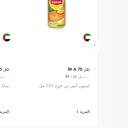
5
4.75
لكل
لكل
1.48 ١٠٠ مل
6.27 ١٠٠ مل
ليبتون آيس تي خوخ 320 مل
سابا ز
المزيد
المزي