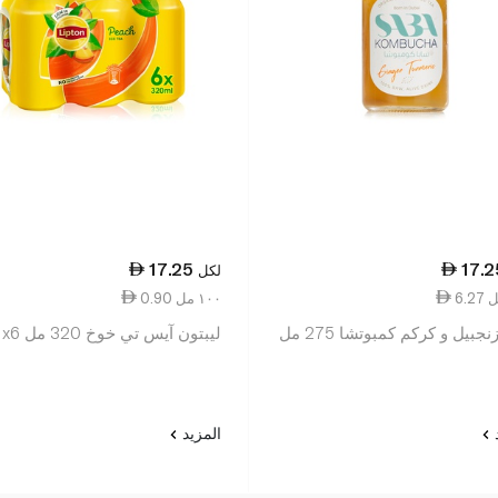
17.25
17.2
لكل
0.90 ١٠٠ مل
نجبيل و كركم كمبوتشا 275 مل
ليبتون آيس تي خوخ 320 مل x6
د
المزيد