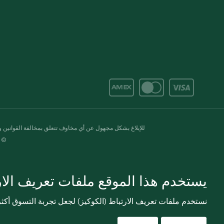
للإبلاغ بشكل مجهول عن أي مخاوف تتعلق بمخالفة القوانين وال
© 2020-2026 سبينس. كل الحقوق محفو
يستخدم هذا الموقع ملفات تعريف الارت
نستخدم ملفات تعريف الارتباط (الكوكيز) لجعل تجربة التسوق أك