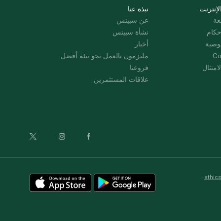
لإنترنت
نبذة عنا
عة
عن سبينس
حكام
نشأة سبينس
وصية
أخبار
Co
ملتزمون بالعمل نحو بيئة أفضل
امتثال
فروعنا
علاقات المستثمرين
ethic