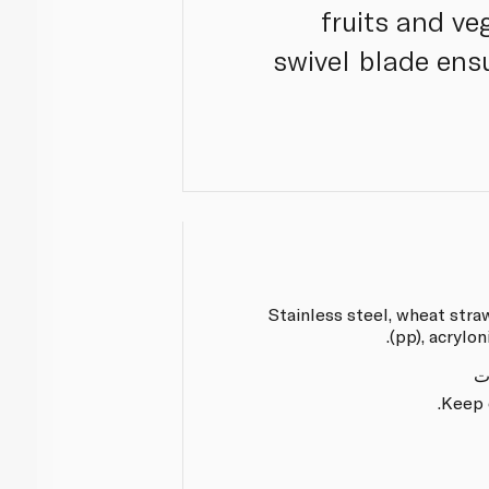
fruits and ve
swivel blade ens
Stainless steel, wheat stra
(pp), acrylon
ت
Keep o