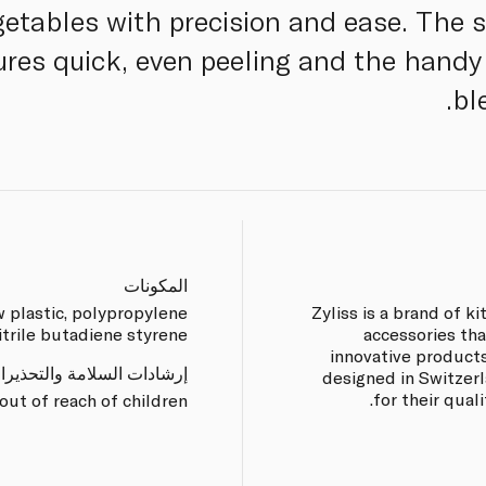
getables with precision and ease. The s
ures quick, even peeling and the handy
bl
المكونات
w plastic, polypropylene
Zyliss is a brand of k
itrile butadiene styrene.
accessories th
innovative products
إرشادات السلامة والتحذيرا
designed in Switzer
for their quali
ut of reach of children.