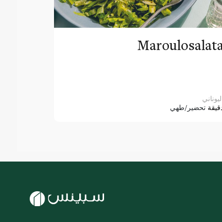
Maroulosalat
ليوناني
قيقة
تحضير/طهي