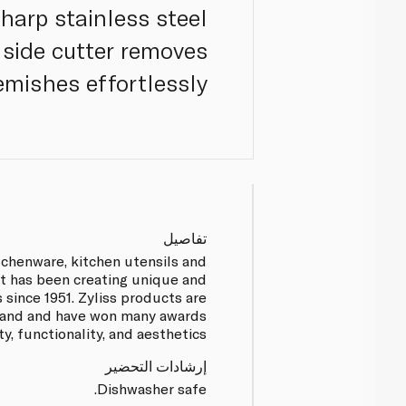
harp stainless steel
 side cutter removes
emishes effortlessly.
تفاصيل
itchenware, kitchen utensils and
at has been creating unique and
 since 1951. Zyliss products are
land and have won many awards
ty, functionality, and aesthetics.
إرشادات التحضير
Dishwasher safe.