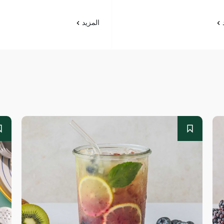
د
المزيد