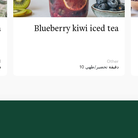
a
Blueberry kiwi iced tea
Other
ا
10 دقيقة
تحضير/طهي
د