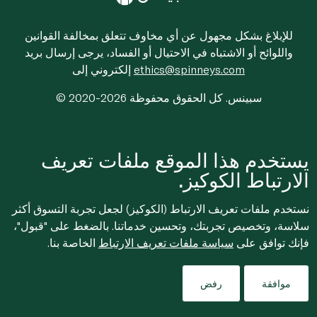
للإبلاغ بشكل مجهول عن أي مخاوف تتعلق بمخالفة القوانين
واللوائح أو الاشتباه في الاحتيال أو الفساد، يرجى إرسال بريد
ethics@spinneys.com
إلكتروني إلى
© 2020-2026 سبينس. كل الحقوق محفوظة
يستخدم هذا الموقع ملفات تعريف
الارتباط الكوكيز.
نستخدم ملفات تعريف الارتباط (الكوكيز) لجعل تجربة التسوق أكثر
سلاسة، وتخصيص تجربتك، وتحسين خدماتنا. بالضغط على "قبول"،
فإنك توافق على
سياسة ملفات تعريف الارتباط
الخاصة بنا.
موافقة
رفض