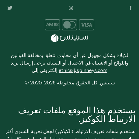
للإبلاغ بشكل مجهول عن أي مخاوف تتعلق بمخالفة القوانين
واللوائح أو الاشتباه في الاحتيال أو الفساد، يرجى إرسال بريد
ethics@spinneys.com
إلكتروني إلى
© 2020-2026 سبينس. كل الحقوق محفوظة
يستخدم هذا الموقع ملفات تعريف
الارتباط الكوكيز.
نستخدم ملفات تعريف الارتباط (الكوكيز) لجعل تجربة التسوق أكثر
سلاسة، وتخصيص تجربتك، وتحسين خدماتنا. بالضغط على "قبول"،