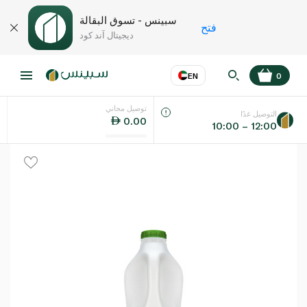
سبينس - تسوق البقالة
فتح
ديجيتال آند كود
EN
0
توصيل مجاني
عر
EN
اللغة
التوصيل غدًا
0.00
10:00 – 12:00
UAE
KSA