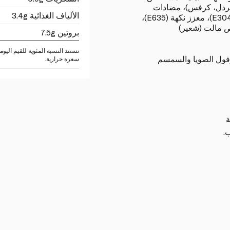
 خردل، كرفس)، مضادات
الألياف الغذائية 3.4g
أكسدة (E300، E307b من الصويا، E304)، معزز نكهة (E635)،
ص مالت (شعير)
بروتين 7.5g
فول الصويا والسمسم
سعرة حرارية.
ة
.