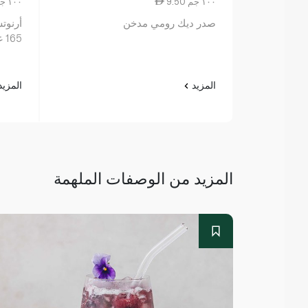
9.50 ١٠٠ جم
10.78 ١٠٠ جم
صدر ديك رومي مدخن
أرنوت
165 غرام
المزيد
المزي
المزيد من الوصفات الملهمة