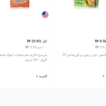
21.50
5.5
لكل
11.50 ١٠٠ جم
صن بايتس خبز زيتون و اوريجانو 50
ببريدج فارم مقرمشات جولد في
ألوان 187 غرام
د
المزيد