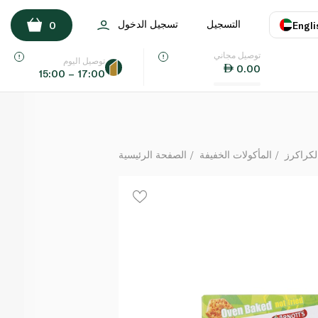
أرنوتس شايبس مقرمشات بالباربيكيو 175 غرام
التسجيل
تسجيل الدخول
0
Engli
لكل
توصيل مجاني
اللغة
E
توصيل اليوم
0.00
15:00 – 17:00
UAE
KSA
لكراكرز
المأكولات الخفيفة
الصفحة الرئيسية