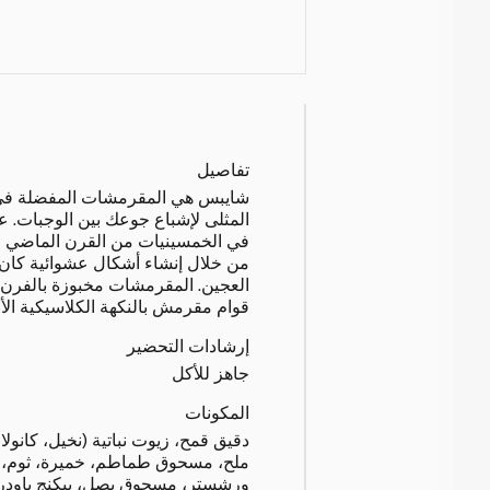
تفاصيل
شايبس هي المقرمشات المفضلة في أ
المثلى لإشباع جوعك بين الوجبات. عن
في الخمسينيات من القرن الماضي عن
من خلال إنشاء أشكال عشوائية كان 
العجين. المقرمشات مخبوزة بالفرن 
قوام مقرمش بالنكهة الكلاسيكية الأص
إرشادات التحضير
جاهز للأكل
المكونات
دقيق قمح، زيوت نباتية (نخيل، كانولا
ملح، مسحوق طماطم، خميرة، ثوم،
ورشستر، مسحوق بصل، بيكنج باودر