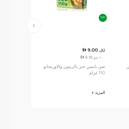
21.50
9.00
لكل
لكل
8.18 ١٠٠ جم
11.50 ١٠٠ جم
ش
صن بايتس خبز بالزيتون والاوريجانو
ببريدج فارم 
110 غرام
الأصلية 187 غرام
المزيد
المزيد