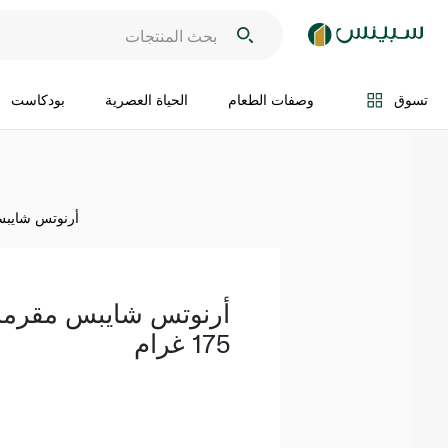
اضف الى السلة
تسوق
وصفات الطعام
الحياة العصرية
بودكاست
أرنوتس شايبس مقر
أرنوتس شايبس مقرمشا
175 غرام