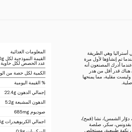
المعلومات الغذائية
ستراليا وهي الطريقة
القيمة النموذجية لكل 100g
دما تم إنشاؤها لأول مرة
عدد الحصص لكل حاوية 7
دما أدرك المصنعون أنه
هناك قدر أقل من هدر
الكمية لكل حصة من الو
وليست مقلية، مما يمنحها
لية.
% القيمة اليومية
إجمالي الدهون 22.4g
الدهون المشبعة 5.2g
صوديوم 685mg
، دوّار الشمس)، نشا (قمح)،
اجمالي الكربوهيدرات 63.4g
 بقدونس، سكر، صلصة
، نكهة طبيعية، مستخلص
السكريات 0.9g