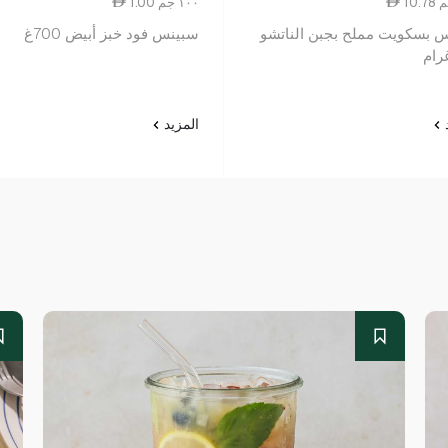
1.00 ١٠٠ جم
س بسكويت مملح بجبن الناتشو
سبينس فود خبز أبيض 700غ
د
المزيد