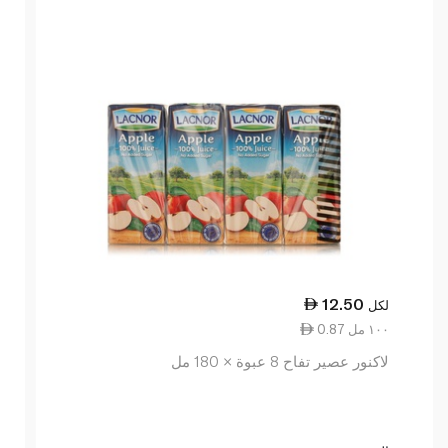
12.50
لكل
0.87 ١٠٠ مل
لاكنور عصير تفاح 8 عبوة × 180 مل