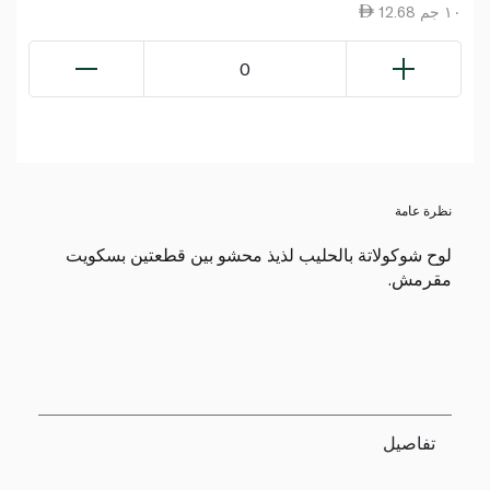
12.68 ١٠ جم
0
نظرة عامة
لوح شوكولاتة بالحليب لذيذ محشو بين قطعتين بسكويت
مقرمش.
تفاصيل