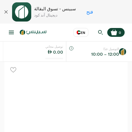
سبينس - تسوق البقالة
فتح
ديجيتال آند كود
EN
0
توصيل مجاني
عر
EN
اللغة
التوصيل غدًا
0.00
10:00 – 12:00
UAE
KSA