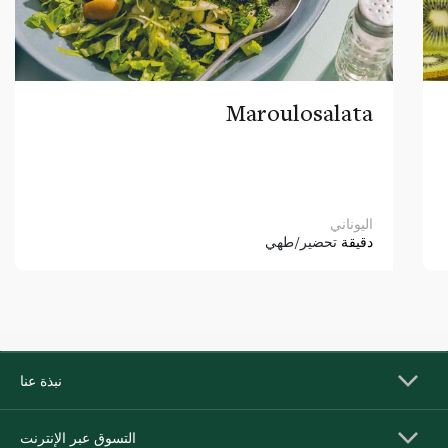
Maroulosalata
اليوناني
دقيقة
تحضير/طهي
نبذة عنا
التسوق عبر الإنترنت