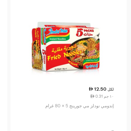
12.50
لكل
0.31 ١٠ جم
إندومي نودلز مي جورينج 5 × 80 غرام