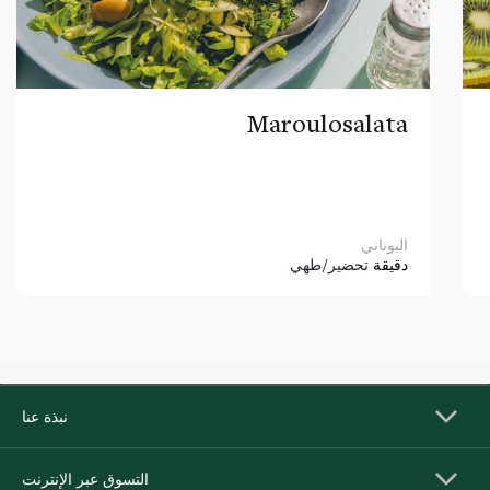
Maroulosalata
اليوناني
دقيقة
تحضير/طهي
نبذة عنا
التسوق عبر الإنترنت