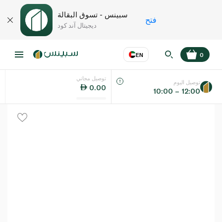
سبينس - تسوق البقالة
فتح
ديجيتال آند كود
EN
0
توصيل مجاني
عر
EN
اللغة
توصيل اليوم
0.00
10:00 – 12:00
UAE
KSA