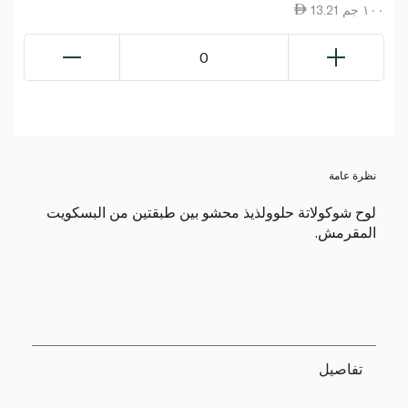
13.21 ١٠٠ جم
0
نظرة عامة
لوح شوكولاتة حلوولذيذ محشو بين طبقتين من البسكويت
المقرمش.
تفاصيل