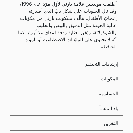
أطلقت مونديليز علامة بارني لأوّل مرّة عام 1996،
وقد نال الحلويات على شكل دبّ الذي أصدرته
إعجابَ الأطفال. يتألّف بسكويت بارني من مكوّنات
عالية الجودة مثل الدقيق والبيض والحليب
والشوكولاتة، ويُخبز بعناية ودقة لمذاق ولا أروع، كما
أنّه لا يحتوي على الملوّنات الاصطناعية أو المواد
الحافظة.
إرشادات التحضير
المكونات
الحساسية
بلد المنشأ
التخزين