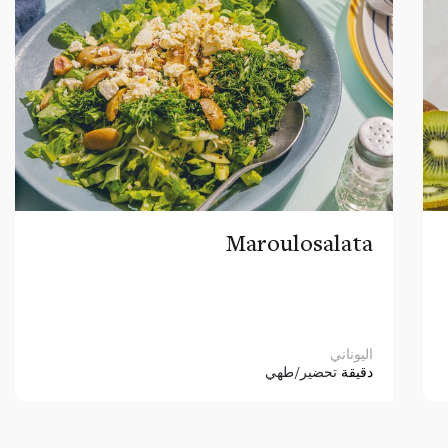
Maroulosalata
اليوناني
دقيقة
تحضير/طهي