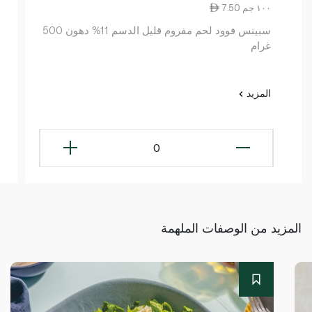
7.50 ١٠٠ جم
سبينس فوود لحم مفروم قليل الدسم 11% دهون 500
غرام
المزيد
0
المزيد من الوصفات الملهمة