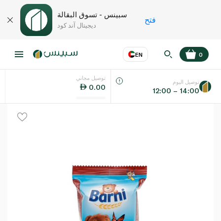
سبينس - تسوق البقالة
فتح
ديجيتال آند كود
EN
0
توصيل مجاني
عر
EN
اللغة
توصيل اليوم
0.00
12:00 – 14:00
UAE
KSA