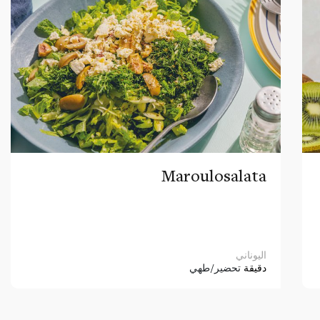
Maroulosalata
اليوناني
دقيقة
تحضير/طهي