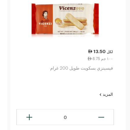
13.50
لكل
6.75 ١٠٠ جم
فيسينزي بسكويت طويل 200 غرام
المزيد
0