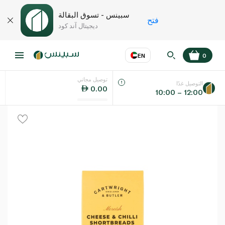
سبينس - تسوق البقالة
فتح
ديجيتال آند كود
EN
0
توصيل مجاني
عر
EN
اللغة
التوصيل غدًا
0.00
10:00 – 12:00
UAE
KSA