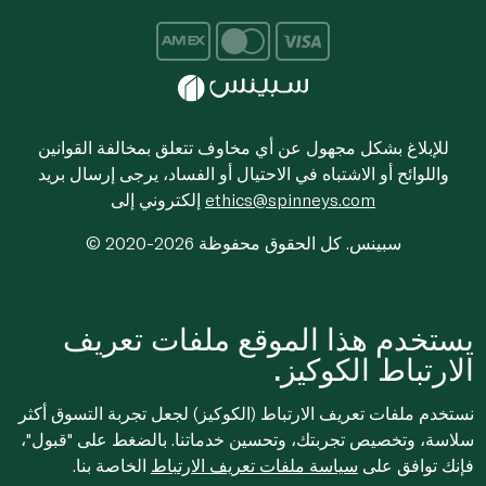
للإبلاغ بشكل مجهول عن أي مخاوف تتعلق بمخالفة القوانين
واللوائح أو الاشتباه في الاحتيال أو الفساد، يرجى إرسال بريد
ethics@spinneys.com
إلكتروني إلى
© 2020-2026 سبينس. كل الحقوق محفوظة
يستخدم هذا الموقع ملفات تعريف
الارتباط الكوكيز.
نستخدم ملفات تعريف الارتباط (الكوكيز) لجعل تجربة التسوق أكثر
سلاسة، وتخصيص تجربتك، وتحسين خدماتنا. بالضغط على "قبول"،
فإنك توافق على
سياسة ملفات تعريف الارتباط
الخاصة بنا.